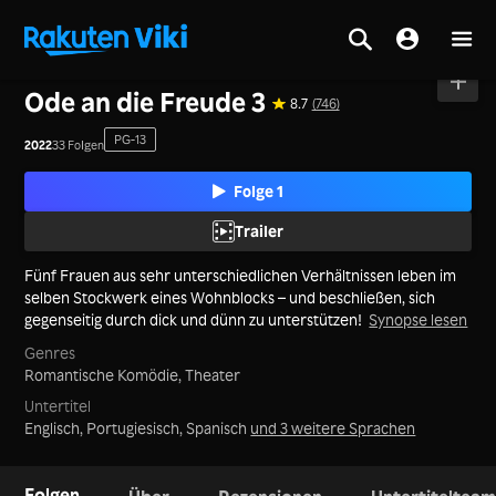
Startseite
>
Serie
>
Festland China
Ode an die Freude 3
8.7
(746)
PG-13
2022
33 Folgen
Folge 1
Trailer
Fünf Frauen aus sehr unterschiedlichen Verhältnissen leben im
selben Stockwerk eines Wohnblocks – und beschließen, sich
gegenseitig durch dick und dünn zu unterstützen!
Synopse lesen
Genres
Romantische Komödie,
Theater
Untertitel
Englisch, Portugiesisch, Spanisch
und 3 weitere Sprachen
Folgen