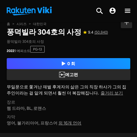
홈
>
시리즈
>
대한민국
풍덕빌라 304호의 사정
9.4
(50,840)
풍덕빌라 304호의 사정
PG-13
2022
9 에피소드
0 회
예고편
무일푼으로 쫓겨난 재벌 후계자의 삶은 그의 직장 하사가 그의 집
주인이라는 걸 알게 되면서 훨씬 더 복잡해집니다.
줄거리 보기
장르
웹 드라마,
BL,
로맨스
자막
영어, 불가리아어, 프랑스어
외 16개 언어