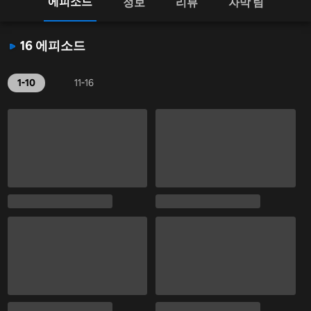
에피소드
정보
리뷰
자막 팀
16 에피소드
1-10
11-16