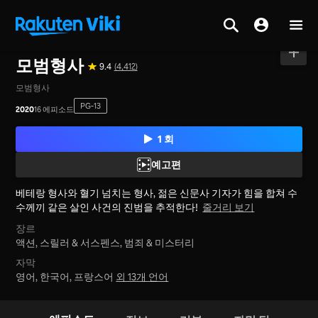
홈
>
시리즈
>
대한민국
모범형사
9.4
(4,412)
모범형사
PG-13
2020
16 에피소드
1 회
예고편
베테랑 형사와 혈기 넘치는 형사, 젊은 신문사 기자가 힘을 합쳐 수
수께끼 같은 살인 사건의 진범을 추적한다!
줄거리 보기
장르
액션,
스릴러 & 서스펜스,
범죄 & 미스터리
자막
영어, 한국어, 프랑스어
외 13개 언어