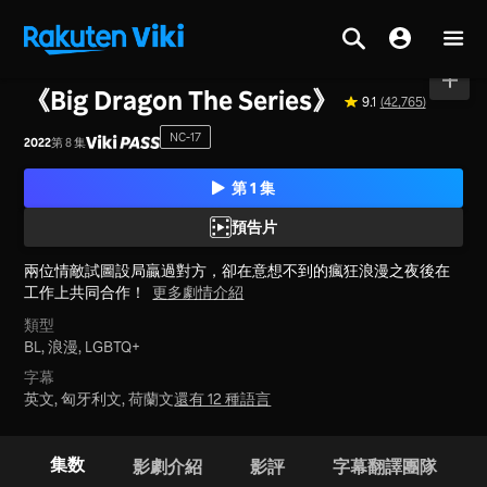
首頁
>
系列
>
泰國
《Big Dragon The Series》
9.1
(42,765)
NC-17
2022
第 8 集
第 1 集
預告片
兩位情敵試圖設局贏過對方，卻在意想不到的瘋狂浪漫之夜後在
工作上共同合作！
更多劇情介紹
類型
BL,
浪漫,
LGBTQ+
字幕
英文, 匈牙利文, 荷蘭文
還有 12 種語言
集数
影劇介紹
影評
字幕翻譯團隊