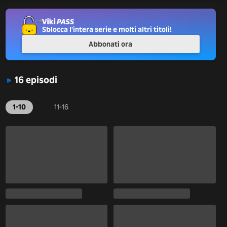
Sblocca l'intera serie e molti altri titoli!
Abbonati ora
16 episodi
1-10
11-16