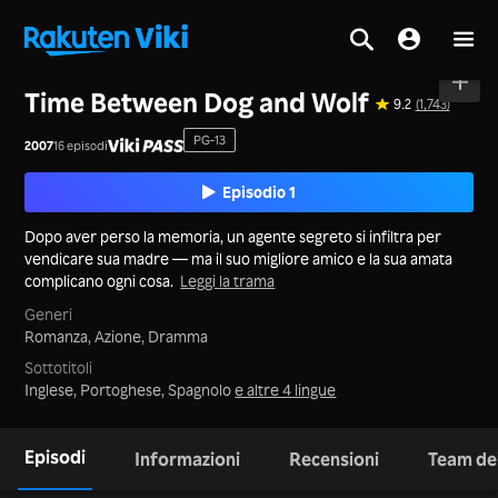
Casa
>
Serie
>
Corea
Time Between Dog and Wolf
9.2
(1,743)
PG-13
2007
16 episodi
Episodio 1
Dopo aver perso la memoria, un agente segreto si infiltra per
vendicare sua madre — ma il suo migliore amico e la sua amata
complicano ogni cosa.
Leggi la trama
Generi
Romanza,
Azione,
Dramma
Sottotitoli
Inglese, Portoghese, Spagnolo
e altre 4 lingue
Episodi
Informazioni
Recensioni
Team dei