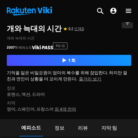
홈
>
시리즈
>
대한민국
개와 늑대의 시간
9.2
(1,743)
개와 늑대의 시간
PG-13
2007
16 에피소드
1 회
기억을 잃은 비밀요원이 엄마의 복수를 위해 잠입한다. 하지만 절
친과 연인이 상황을 더 꼬이게 만든다.
줄거리 보기
장르
로맨스,
액션,
드라마
자막
영어, 스페인어, 프랑스어
외 4개 언어
에피소드
정보
리뷰
자막 팀