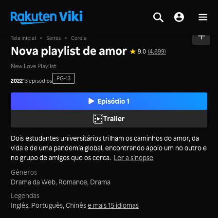
Tela inicial
>
Séries
>
Coreia
Nova playlist de amor
9.0
(4,699)
New Love Playlist
PG-13
2022
13 episódios
Episódio 1
Trailer
Dois estudantes universitários trilham os caminhos do amor, da
vida e de uma pandemia global, encontrando apoio um no outro e
no grupo de amigos que os cerca.
Ler a sinopse
Gêneros
Drama da Web,
Romance,
Drama
Legendas
Inglês, Português, Chinês
e mais 15 idiomas