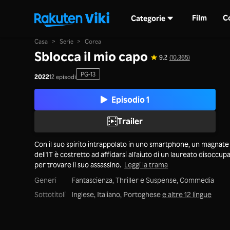
Film
C
Categorie
Casa
>
Serie
>
Corea
Sblocca il mio capo
9.2
(10,365)
PG-13
2022
12 episodi
Episodio 1
Trailer
Con il suo spirito intrappolato in uno smartphone, un magnate
dell'IT è costretto ad affidarsi all'aiuto di un laureato disoccup
per trovare il suo assassino.
Leggi la trama
Generi
Fantascienza,
Thriller e Suspense,
Commedia
Sottotitoli
Inglese, Italiano, Portoghese
e altre 12 lingue