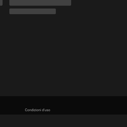
Condizioni d'uso
Informativa sulla privacy
Informativa sui cookie e sulla Tecnologia di