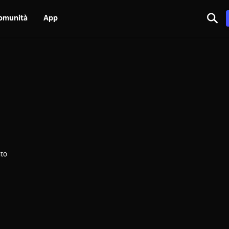
omunità
App
ato