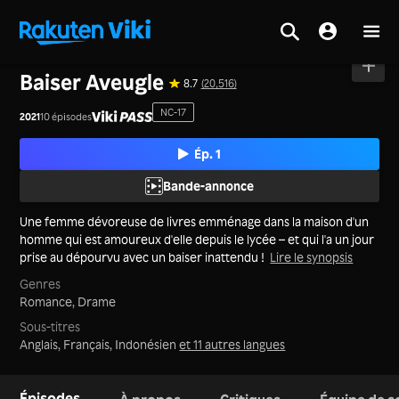
Accueil
>
Séries
>
Japon
Baiser Aveugle
8.7
(20,516)
NC-17
2021
10 épisodes
Ép. 1
Bande-annonce
Une femme dévoreuse de livres emménage dans la maison d'un
homme qui est amoureux d'elle depuis le lycée – et qui l'a un jour
prise au dépourvu avec un baiser inattendu !
Lire le synopsis
Genres
Romance,
Drame
Sous-titres
Anglais, Français, Indonésien
et 11 autres langues
Épisodes