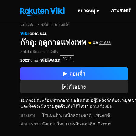
ภาพยนตร์
หมวดหมู่
หน้าหลัก
>
ซีรีส์
>
เกาหลีใต้
ก๊กดู: ฤดูกาลแห่งเทพ
8.9
(21,688)
Kokdu: Season of Deity
PG-13
2023
16 ตอน
ตอนที่ 1
ตัวอย่าง
ยมทูตอมตะพร้อมพิพากษามนุษย์ แต่หมอผู้มีพลังลึกลับจะหยุดเ
และทั้งคู่จะมีความสุขด้วยกันได้ไหม?
อ่านเรื่องย่อ
ประเภท
โรแมนติก,
เหนือธรรมชาติ,
แฟนตาซี
คำบรรยาย
อังกฤษ, ไทย, เยอรมัน
และอีก 15 ภาษา