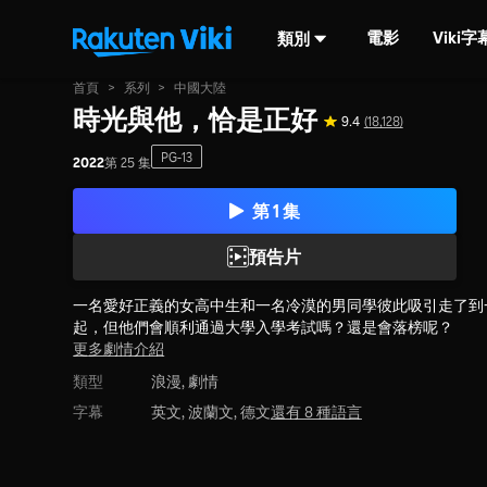
電影
Viki
類別
首頁
>
系列
>
中國大陸
時光與他，恰是正好
9.4
(18,128)
PG-13
2022
第 25 集
第 1 集
預告片
一名愛好正義的女高中生和一名冷漠的男同學彼此吸引走了到
起，但他們會順利通過大學入學考試嗎？還是會落榜呢？
更多劇情介紹
類型
浪漫,
劇情
字幕
英文, 波蘭文, 德文
還有 8 種語言