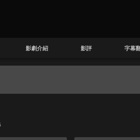
影劇介紹
影評
字幕
5