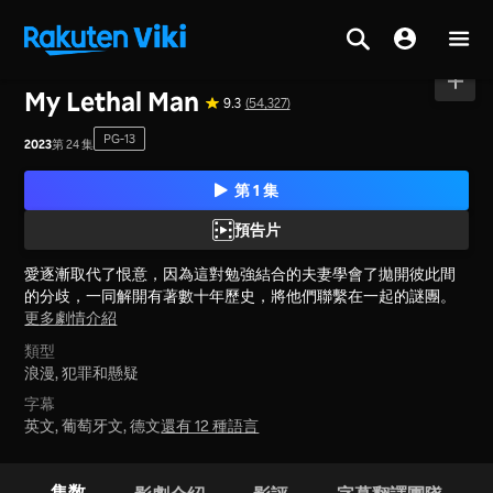
首頁
>
系列
>
中國大陸
My Lethal Man
9.3
(54,327)
PG-13
2023
第 24 集
第 1 集
預告片
愛逐漸取代了恨意，因為這對勉強結合的夫妻學會了拋開彼此間
的分歧，一同解開有著數十年歷史，將他們聯繫在一起的謎團。
更多劇情介紹
類型
浪漫,
犯罪和懸疑
字幕
英文, 葡萄牙文, 德文
還有 12 種語言
集数