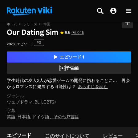
ホーム
>
シリーズ
>
韓国
Our Dating Sim
9.5
(76,041)
PG
2023
8 エピソード
エピソード 1
予告編
学生時代の友人2人が恋愛ゲームの開発に携わることに… 再会
からロマンスに発展する可能性は？
あらすじを読む
ジャンル
ウェブドラマ,
BL,
LGBTQ+
字幕
英語, 日本語, ドイツ語
、
その他17言語
エピソード
このサイトについて
レビュー