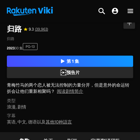
主页
>
系列节目
>
中国大陆
归路
9.3
(39,963)
归路
PG-13
2023
30 集
第 1 集
预告片
青梅竹马的两个恋人被无法控制的力量分开，但是意外的命运转
折会让他们重新相聚吗？
阅读剧情简介
类型
浪漫,
剧情
字幕
英语, 中文, 德语以及
其他10种語言