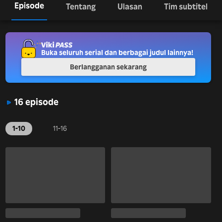
Episode
Tentang
Ulasan
Tim subtitel
Buka seluruh serial dan berbagai judul lainnya!
Berlangganan sekarang
16 episode
1-10
11-16