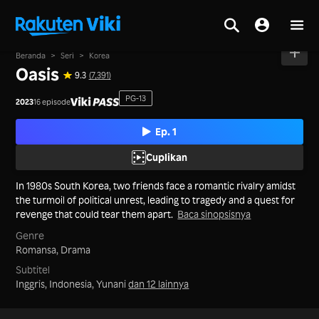
Beranda
>
Seri
>
Korea
Oasis
9.3
(7,391)
PG-13
2023
16 episode
Ep. 1
Cuplikan
In 1980s South Korea, two friends face a romantic rivalry amidst
the turmoil of political unrest, leading to tragedy and a quest for
revenge that could tear them apart.
Baca sinopsisnya
Genre
Romansa,
Drama
Subtitel
Inggris, Indonesia, Yunani
dan 12 lainnya