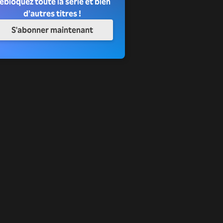
ébloquez toute la série et bien
d’autres titres !
S'abonner maintenant