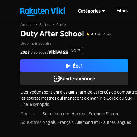
Films
Catégories
Accueil
>
Séries
>
Corée
Duty After School
9.0
(46,459)
Devoir périscolaire
NC-17
2023
10 épisodes
Ép. 1
Bande-annonce
Des lycéens sont enrôlés dans l'armée et forcés de combattr
les extraterrestres qui menacent d'envahir la Corée du Sud !
Lire le synopsis
Genres
Série Internet,
Horreur,
Science-Fiction
Sous-titres
Anglais, Français, Allemand
et 17 autres langues