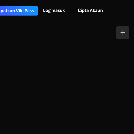
Log masuk
Cipta Akaun
patkan Viki Pass