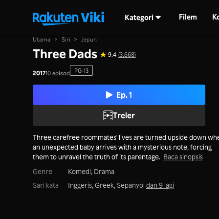
Filem
K
Kategori
Utama
>
Siri
>
Jepun
Three Dads
9.4
(3,668)
PG-13
2017
10 episod
Ep. 1
Treler
Three carefree roommates' lives are turned upside down wh
an unexpected baby arrives with a mysterious note, forcing
them to unravel the truth of its parentage.
Baca sinopsis
Genre
Komedi,
Drama
Sari kata
Inggeris, Greek, Sepanyol
dan 9 lagi