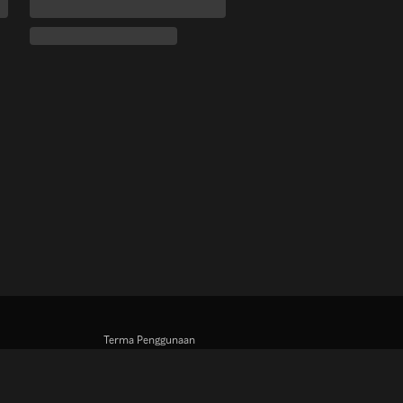
Terma Penggunaan
Dasar Privasi
Dasar Teknologi Kuki dan Penjejakan