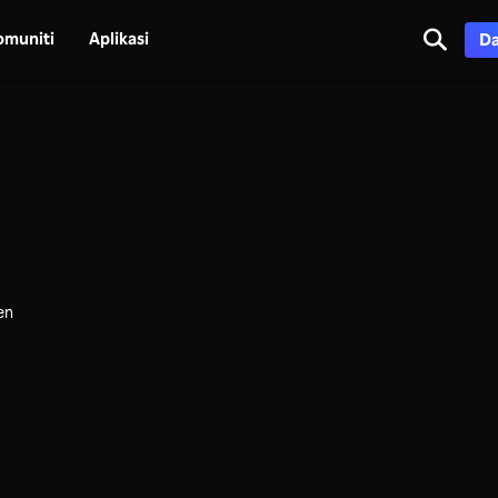
omuniti
Aplikasi
Da
en