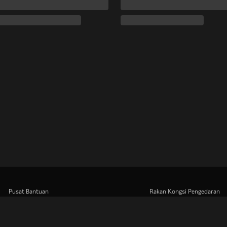
Pusat Bantuan
Rakan Kongsi Pengedaran
Kerja Dengan Kami
Pengiklan
Pusat Akhbar