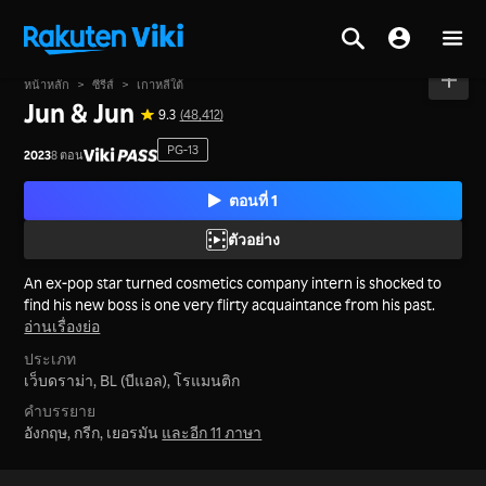
หน้าหลัก
>
ซีรีส์
>
เกาหลีใต้
Jun & Jun
9.3
(48,412)
PG-13
2023
8 ตอน
ตอนที่ 1
ตัวอย่าง
An ex-pop star turned cosmetics company intern is shocked to
find his new boss is one very flirty acquaintance from his past.
อ่านเรื่องย่อ
ประเภท
เว็บดราม่า,
BL (บีแอล),
โรแมนติก
คำบรรยาย
อังกฤษ, กรีก, เยอรมัน
และอีก 11 ภาษา