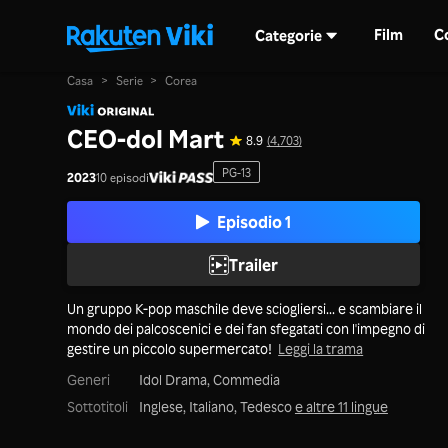
Film
C
Categorie
Casa
>
Serie
>
Corea
CEO-dol Mart
8.9
(4,703)
PG-13
2023
10 episodi
Episodio 1
Trailer
Un gruppo K-pop maschile deve sciogliersi... e scambiare il
mondo dei palcoscenici e dei fan sfegatati con l'impegno di
gestire un piccolo supermercato!
Leggi la trama
Generi
Idol Drama,
Commedia
Sottotitoli
Inglese, Italiano, Tedesco
e altre 11 lingue