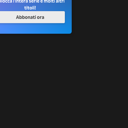
locca l'intera serie e molti altri
titoli!
Abbonati ora