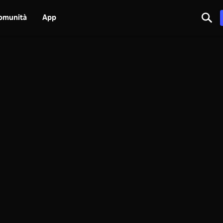
omunità
App