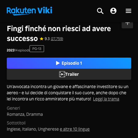
Casa
>
Serie
>
La Cina Continentale
Fingi finché non riesci ad avere
successo
9.3
(27,759)
PG-13
2023
14 episodi
Episodio 1
Trailer
Un'avvocata incontra un giovane e affascinante investitore su un
aereo - e lui decide di conquistare il suo cuore, anche dopo che
lei incontra un ricco ammiratore più maturo!
Leggi la trama
Generi
Romanza,
Dramma
Sottotitoli
Inglese, Italiano, Ungherese
e altre 10 lingue