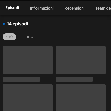
Episodi
Informazioni
Recensioni
Team dei
14 episodi
1-10
11-14