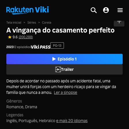
Tela inicial
>
Séries
>
Coreia
A vingança do casamento perfeito
9.6
(200,288)
PG-13
2023
12 episódios
Episódio 1
Trailer
Depois de acordar no passado após um acidente fatal, uma
mulher unirá forças com um herdeiro ricaço para se vingar da
família que nunca a amou.
Ler a sinopse
Gêneros
Romance,
Drama
Legendas
Inglês, Português, Hebraico
e mais 20 idiomas