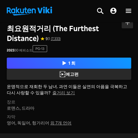
홈
>
시리즈
>
중국 본토
최요원적거리 (The Furthest
Distance)
9.1
(7,333)
PG-13
2023
30 에피소드
1 회
예고편
운명적으로 재회한 두 남녀. 과연 이들은 실연의 아픔을 극복하고
다시 사랑할 수 있을까?
줄거리 보기
장르
로맨스,
드라마
자막
영어, 독일어, 헝가리어
외 7개 언어