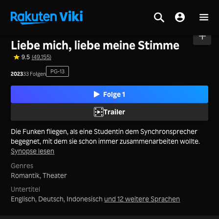
Startseite
>
Serie
>
Festland China
Liebe mich, liebe meine Stimme
9.5
(49,155)
PG-13
2023
33 Folgen
Folge 1
Trailer
Die Funken fliegen, als eine Studentin dem Synchronsprecher
begegnet, mit dem sie schon immer zusammenarbeiten wollte.
Synopse lesen
Genres
Romantik,
Theater
Untertitel
Englisch, Deutsch, Indonesisch
und 12 weitere Sprachen