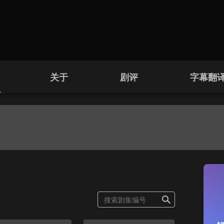
关于
剧评
字幕翻