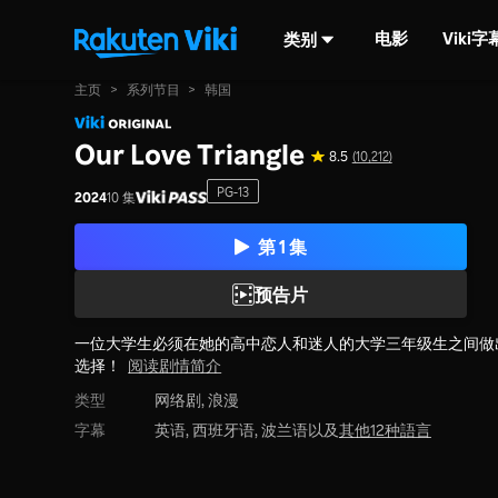
电影
Viki
类别
主页
>
系列节目
>
韩国
Our Love Triangle
8.5
(10,212)
PG-13
2024
10 集
第 1 集
预告片
一位大学生必须在她的高中恋人和迷人的大学三年级生之间做
选择！
阅读剧情简介
类型
网络剧,
浪漫
字幕
英语, 西班牙语, 波兰语以及
其他12种語言