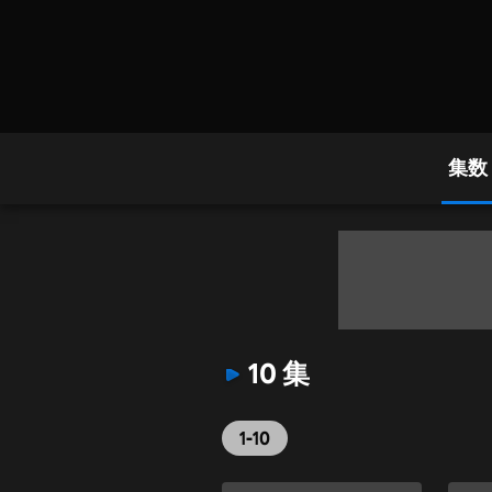
集数
10 集
1-10