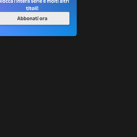
locca l'intera serie e molti altri
titoli!
Abbonati ora