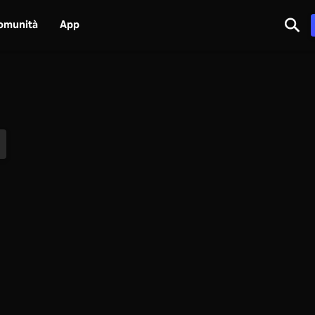
omunità
App