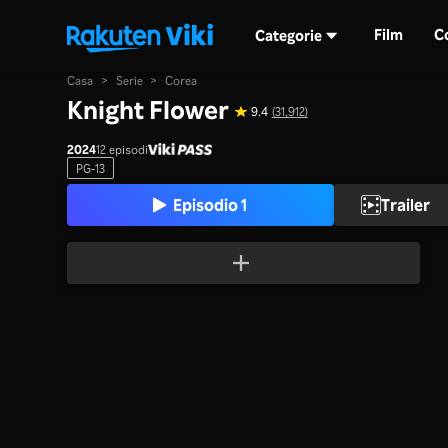
Film
C
Categorie
Casa
>
Serie
>
Corea
Knight Flower
9.4
(31,912)
2024
12 episodi
PG-13
Episodio 1
Trailer