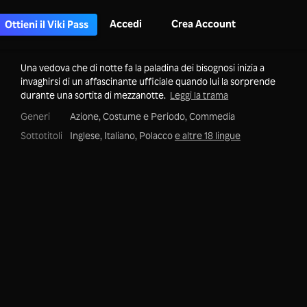
Accedi
Crea Account
Ottieni il Viki Pass
Una vedova che di notte fa la paladina dei bisognosi inizia a
invaghirsi di un affascinante ufficiale quando lui la sorprende
durante una sortita di mezzanotte.
Leggi la trama
Generi
Azione,
Costume e Periodo,
Commedia
Sottotitoli
Inglese, Italiano, Polacco
e altre 18 lingue