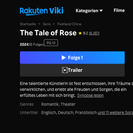
Filme
Kategorien
Startseite
>
Serie
>
Festland China
The Tale of Rose
9.2
(8,387)
PG-13
2024
38 Folgen
Folge 1
Trailer
Eine talentierte Künstlerin ist fest entschlossen, ihre Träume 
verwirklichen, und erlebt alle Freuden und Sorgen, die ein
erfülltes Leben mit sich bringt.
Synopse lesen
Genres
Romantik,
Theater
Untertitel
Englisch, Deutsch, Französisch
und 11 weitere Spr