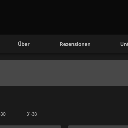
Über
Rezensionen
Unt
-30
31-38