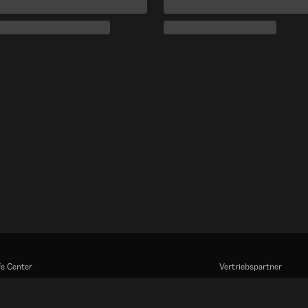
fe Center
Vertriebspartner
eiten Sie mit uns zusammen
Werbefachkräfte
Pressezentrum