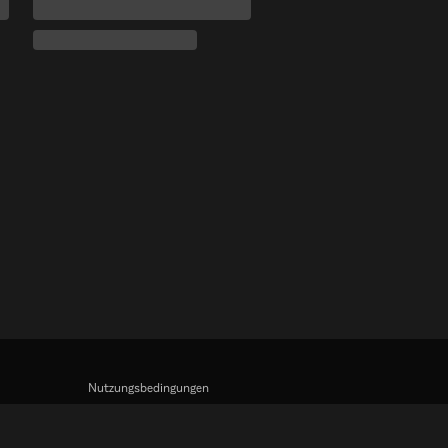
Nutzungsbedingungen
Datenschutzrichtlinie
Richtlinie zu Cookies und Tracking-