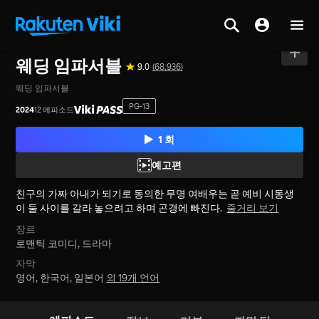
홈
>
시리즈
>
대한민국
웨딩 임파서블
9.0
(68,936)
웨딩 임파서블
PG-13
2024
12 에피소드
1 회
예고편
친구의 가짜 아내가 되기로 동의한 무명 여배우는 곧 예비 시동생
이 둘 사이를 갈라 놓으려고 하며 곤경에 빠진다.
줄거리 보기
장르
로맨틱 코미디,
드라마
자막
영어, 한국어, 일본어
외 19개 언어