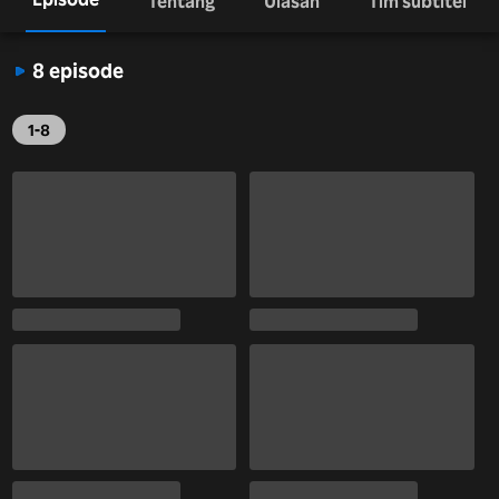
Tentang
Ulasan
Tim subtitel
8 episode
1-8