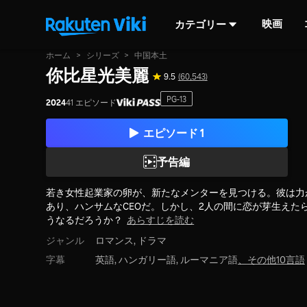
映画
カテゴリー
ホーム
>
シリーズ
>
中国本土
你比星光美麗
9.5
(60,543)
PG-13
2024
41 エピソード
エピソード 1
予告編
若き女性起業家の卵が、新たなメンターを見つける。彼は力
あり、ハンサムなCEOだ。しかし、2人の間に恋が芽生えた
うなるだろうか？
あらすじを読む
ジャンル
ロマンス,
ドラマ
字幕
英語, ハンガリー語, ルーマニア語
、
その他10言語