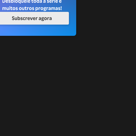
Desbloqueie toda a série e
muitos outros programas!
Subscrever agora