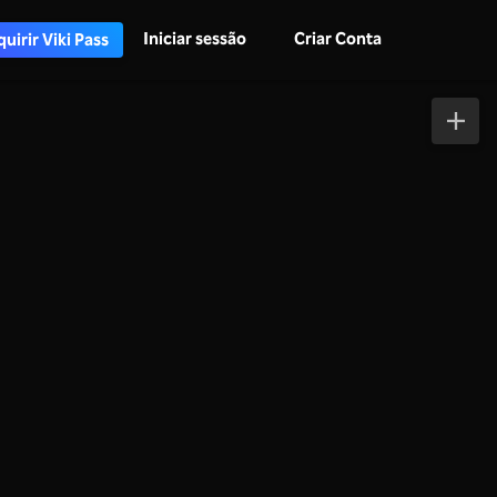
Iniciar sessão
Criar Conta
uirir Viki Pass