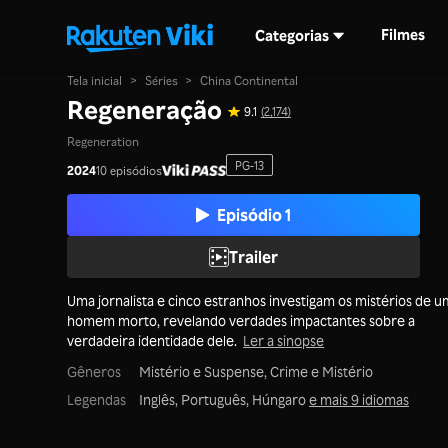
Filmes
Categorias
Tela inicial
>
Séries
>
China Continental
Regeneração
9.1
(2,174)
Regeneration
PG-13
2024
10 episódios
Episódio 1
Trailer
Uma jornalista e cinco estranhos investigam os mistérios de u
homem morto, revelando verdades impactantes sobre a
verdadeira identidade dele.
Ler a sinopse
Gêneros
Mistério e Suspense,
Crime e Mistério
Legendas
Inglês, Português, Húngaro
e mais 9 idiomas