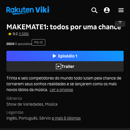
Tela inicial
>
Séries
>
Coreia
MAKEMATE1: todos por uma chance
9.0
(1,588)
PG-13
2024
10 episódios
Episódio 1
Trailer
Trinta e seis competidores do mundo todo lutam pela chance de
tornarem seus sonhos realidades e se lançarem como os mais
novos ídolos da música.
Ler a sinopse
Gêneros
Show de Variedades,
Música
Legendas
Inglês, Português, Sérvio
e mais 6 idiomas