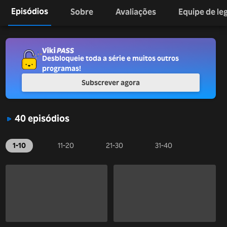
Episódios
Sobre
Avaliações
Equipe de l
Desbloqueie toda a série e muitos outros
programas!
Subscrever agora
40 episódios
1-10
11-20
21-30
31-40