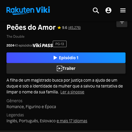
Tela inicial
>
Séries
>
China Continental
Peões do Amor
9.6
(45,276)
The Double
PG-13
2024
40 episódios
Episódio 1
Trailer
A filha de um magistrado busca por justiça com a ajuda de um
duque e sob a identidade da mulher que a salvou na tentativa de
limpar o nome da sua família.
Ler a sinopse
Gêneros
Romance,
Figurino e Época
Legendas
Inglês, Português, Eslovaco
e mais 17 idiomas