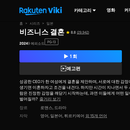
영화
커
카테고리
홈
>
시리즈
>
일본
비즈니스 결혼
8.8
(29,942)
PG-13
2024
9 에피소드
1 회
예고편
성공한 CEO가 한 여성에게 결혼을 제안하며, 서로에 대한 감정
생기면 이혼하자고 조건을 내건다. 하지만 시간이 지나면서 두 
람은 진정한 감정을 깨닫기 시작하는데, 과연 이들에게 어떤 일
벌어질까?
줄거리 보기
장르
로맨스,
드라마
자막
영어, 일본어, 튀르키예어
외 15개 언어