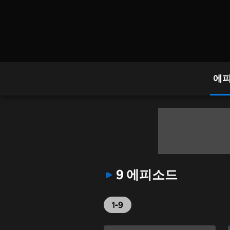
에
9 에피소드
1-9