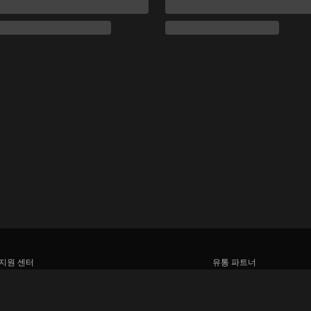
지원 센터
유통 파트너
함께 일할 식구를 모십니다
광고사
미디어 센터, 보도자료