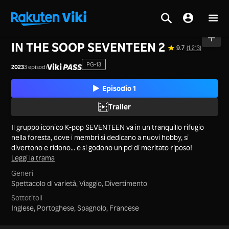
Casa
>
Serie
>
Corea
IN THE SOOP SEVENTEEN 2
9.7
(1,213)
PG-13
2023
3 episodi
Episodio 1
Trailer
Il gruppo iconico K-pop SEVENTEEN va in un tranquillo rifugio
nella foresta, dove i membri si dedicano a nuovi hobby, si
divertono e ridono... e si godono un po' di meritato riposo!
Leggi la trama
Generi
Spettacolo di varietà,
Viaggio,
Divertimento
Sottotitoli
Inglese, Portoghese, Spagnolo, Francese