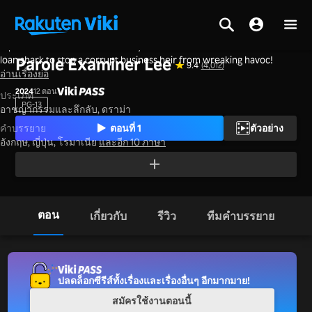
A parole officer forms an unlikely team with an ace detective and a
หน้าหลัก
>
ซีรีส์
>
เกาหลีใต้
loan shark to stop a corrupt business heir from wreaking havoc!
Parole Examiner Lee
9.4
(4,012)
อ่านเรื่องย่อ
2024
12 ตอน
ประเภท
PG-13
อาชญากรรมและลึกลับ,
ดราม่า
ตอนที่ 1
ตัวอย่าง
คำบรรยาย
อังกฤษ, ญี่ปุ่น, โรมาเนีย
และอีก 10 ภาษา
ตอน
เกี่ยวกับ
รีวิว
ทีมคำบรรยาย
ปลดล็อกซีรีส์ทั้งเรื่องและเรื่องอื่นๆ อีกมากมาย!
สมัครใช้งานตอนนี้