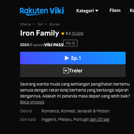
Filem
K
Kategori
Utama
>
Siri
>
Korea
Iron Family
9.3
(13,026)
PG-13
2024
36 episod
Ep. 1
Treler
Seorang wanita muda yang kehilangan penglihatan bertemu
semula dengan rakan kolej berharta yang berkongsi sejarah
dengannya. Adakah ini petanda masa depan yang lebih baik?
Baca sinopsis
Genre
Romance,
Komedi,
Jenayah & Misteri
Sari kata
Inggeris, Melayu, Portugis
dan 20 lagi