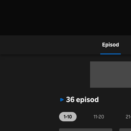
Episod
36 episod
1-10
11-20
21