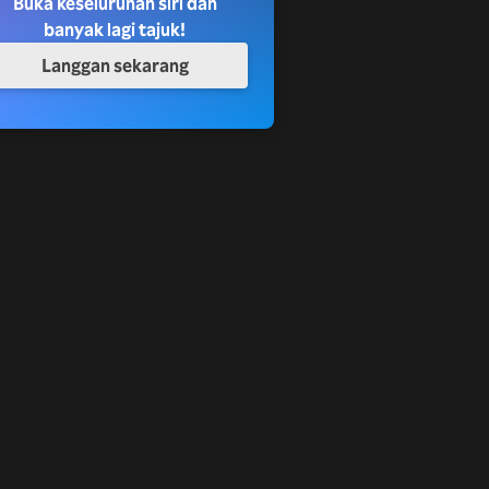
Buka keseluruhan siri dan
banyak lagi tajuk!
Langgan sekarang