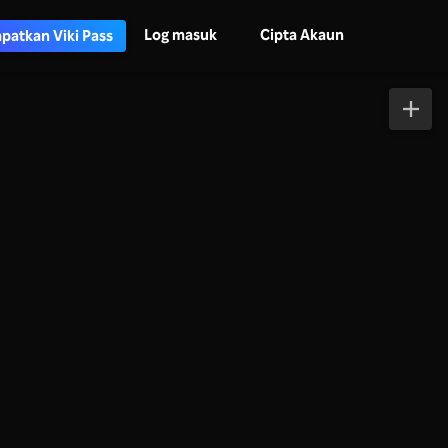
Log masuk
Cipta Akaun
patkan Viki Pass