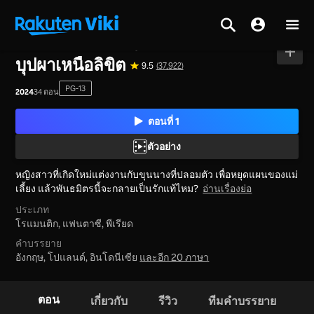
หน้าหลัก
>
ซีรีส์
>
จีนแผ่นดินใหญ่
บุปผาเหนือลิขิต
9.5
(37,922)
PG-13
2024
34 ตอน
ตอนที่ 1
ตัวอย่าง
หญิงสาวที่เกิดใหม่แต่งงานกับขุนนางที่ปลอมตัว เพื่อหยุดแผนของแม่
เลี้ยง แล้วพันธมิตรนี้จะกลายเป็นรักแท้ไหม?
อ่านเรื่องย่อ
ประเภท
โรแมนติก,
แฟนตาซี,
พีเรียด
คำบรรยาย
อังกฤษ, โปแลนด์, อินโดนีเซีย
และอีก 20 ภาษา
ตอน
เกี่ยวกับ
รีวิว
ทีมคำบรรยาย