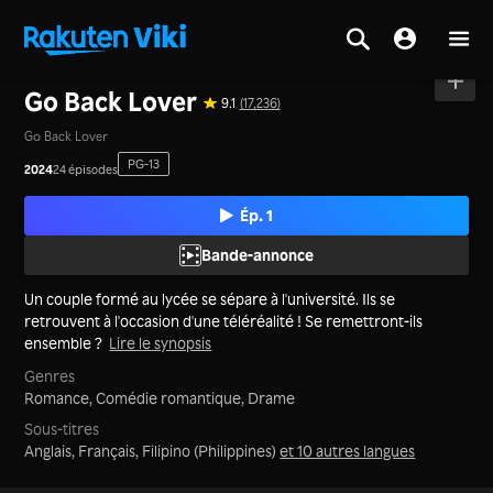
Accueil
>
Séries
>
Chine Continentale
Go Back Lover
9.1
(17,236)
Go Back Lover
PG-13
2024
24 épisodes
Ép. 1
Bande-annonce
Un couple formé au lycée se sépare à l'université. Ils se
retrouvent à l'occasion d'une téléréalité ! Se remettront-ils
ensemble ?
Lire le synopsis
Genres
Romance,
Comédie romantique,
Drame
Sous-titres
Anglais, Français, Filipino (Philippines)
et 10 autres langues