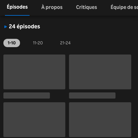
Épisodes
À propos
Critiques
Équipe de s
24 épisodes
1-10
11-20
21-24