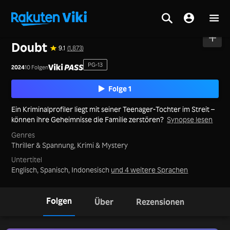
Startseite
>
Serie
>
Korea
Doubt
9.1
(1,873)
PG-13
2024
10 Folgen
Folge 1
Ein Kriminalprofiler liegt mit seiner Teenager-Tochter im Streit –
können ihre Geheimnisse die Familie zerstören?
Synopse lesen
Genres
Thriller & Spannung,
Krimi & Mystery
Untertitel
Englisch, Spanisch, Indonesisch
und 4 weitere Sprachen
Folgen
Über
Rezensionen