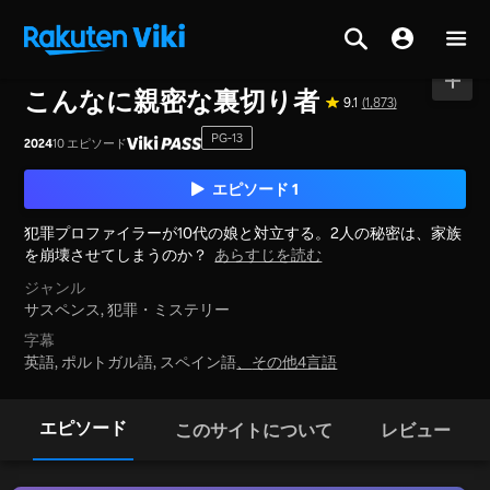
ホーム
>
シリーズ
>
韓国
こんなに親密な裏切り者
9.1
(1,873)
PG-13
2024
10 エピソード
エピソード 1
犯罪プロファイラーが10代の娘と対立する。2人の秘密は、家族
を崩壊させてしまうのか？
あらすじを読む
ジャンル
サスペンス,
犯罪・ミステリー
字幕
英語, ポルトガル語, スペイン語
、
その他4言語
エピソード
このサイトについて
レビュー