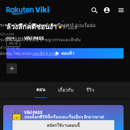
โปรไฟเลอร์อาชญากรรมขัดแย้งกับลูกสาววัยรุ่น—ความลับที่ปกปิดไว้
หน้าหลัก
>
ซีรีส์
>
เกาหลีใต้
ระหว่างกันจะทำให้ครอบครัวพังหรือเปล่า?
อ่านเรื่องย่อ
ล้วงลึกคดีซ่อนงำ
9.1
(1,873)
ประเภท
2024
10 ตอน
ระทึกขวัญและตื่นเต้น,
อาชญากรรมและลึกลับ
PG-13
คำบรรยาย
ตอนที่ 1
อังกฤษ, ไทย, สเปน
และอีก 4 ภาษา
ตอน
เกี่ยวกับ
รีวิว
ปลดล็อกซีรีส์ทั้งเรื่องและเรื่องอื่นๆ อีกมากมาย!
สมัครใช้งานตอนนี้