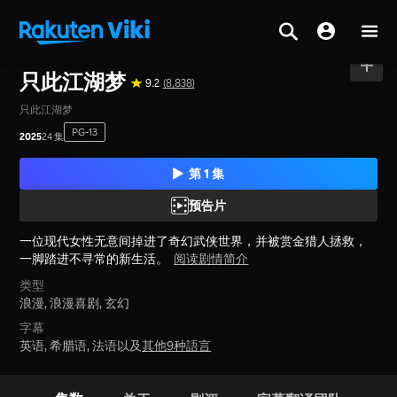
主页
>
系列节目
>
中国大陆
只此江湖梦
9.2
(8,838)
只此江湖梦
PG-13
2025
24 集
第 1 集
预告片
一位现代女性无意间掉进了奇幻武侠世界，并被赏金猎人拯救，
一脚踏进不寻常的新生活。
阅读剧情简介
类型
浪漫,
浪漫喜剧,
玄幻
字幕
英语, 希腊语, 法语以及
其他9种語言