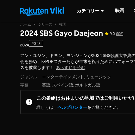
映画
カテゴリー
ホーム
>
シリーズ
>
韓国
2024 SBS Gayo Daejeon
9.0
(106)
PG-13
2024
アン・ユジン、ドヨン、ヨンジュンが2024 SBS歌謡大祭典
会を務め、K-POPスターたちが年末を祝うためにパフォーマ
スを披露します！
あらすじを読む
ジャンル
エンターテインメント,
ミュージック
字幕
英語, スペイン語, ポルトガル語
この番組はお住まいの地域ではご利用いただ
詳しくは、
ヘルプセンター
をご覧ください。