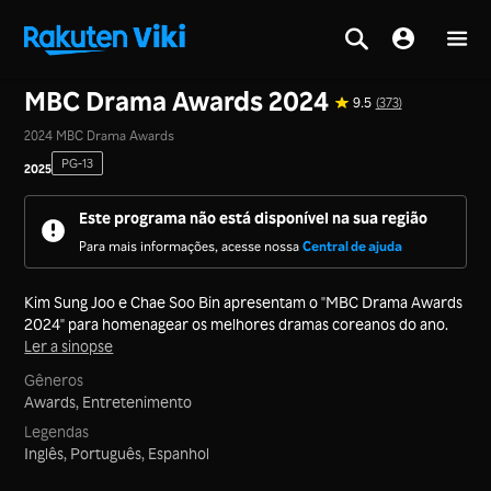
Tela inicial
>
Séries
>
Coreia
MBC Drama Awards 2024
9.5
(373)
2024 MBC Drama Awards
PG-13
2025
Este programa não está disponível na sua região
Para mais informações, acesse nossa
Central de ajuda
Kim Sung Joo e Chae Soo Bin apresentam o "MBC Drama Awards
2024" para homenagear os melhores dramas coreanos do ano.
Ler a sinopse
Gêneros
Awards,
Entretenimento
Legendas
Inglês, Português, Espanhol