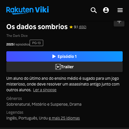
Tela inicial
>
Séries
>
Tailândia
Os dados sombrios
9.1
(692)
The Dark Dice
PG-13
2025
8 episódios
Episódio 1
Trailer
Um aluno do último ano do ensino médio é sugado para um jogo
misterioso, onde deve resolver um assassinato antigo junto com
outros alunos.
Ler a sinopse
Gêneros
Sobrenatural,
Mistério e Suspense,
Drama
Legendas
Inglês, Português, Urdu
e mais 25 idiomas