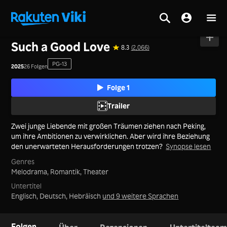
Startseite
>
Serie
>
Festland China
Such a Good Love
8.3
(2,066)
PG-13
2025
26 Folgen
Folge 1
Trailer
Zwei junge Liebende mit großen Träumen ziehen nach Peking,
um ihre Ambitionen zu verwirklichen. Aber wird ihre Beziehung
den unerwarteten Herausforderungen trotzen?
Synopse lesen
Genres
Melodrama,
Romantik,
Theater
Untertitel
Englisch, Deutsch, Hebräisch
und 9 weitere Sprachen
Folgen