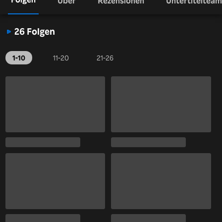
Über
Rezensionen
Untertitelteam
26 Folgen
1-10
11-20
21-26