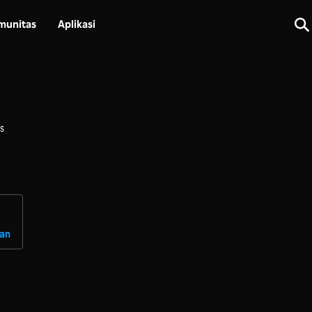
munitas
Aplikasi
s
uan