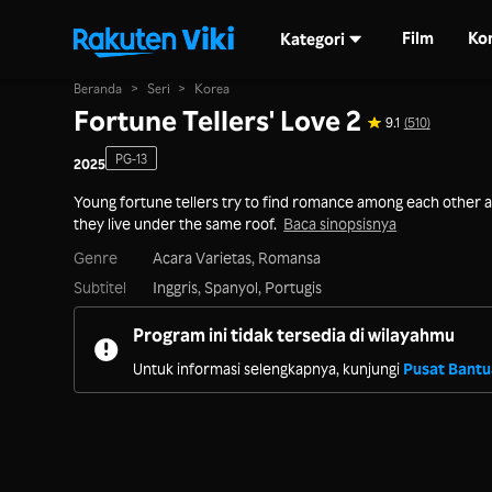
Film
Ko
Kategori
Beranda
>
Seri
>
Korea
Fortune Tellers' Love 2
9.1
(510)
PG-13
2025
Young fortune tellers try to find romance among each other a
they live under the same roof.
Baca sinopsisnya
Genre
Acara Varietas,
Romansa
Subtitel
Inggris, Spanyol, Portugis
Program ini tidak tersedia di wilayahmu
Untuk informasi selengkapnya, kunjungi
Pusat Bant