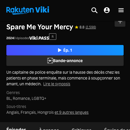
Accueil
>
Séries
>
La Thaïlande
Spare Me Your Mercy
8.8
(2,598)
R
2024
8 épisodes
Ép. 1
Bande-annonce
Un capitaine de police enquête sur la hausse des décès chez les
patients en phase terminale, mais commence à soupçonner son
amant, un médecin.
Lire le synopsis
Genres
BL,
Romance,
LGBTQ+
Sous-titres
Anglais, Français, Hongrois
et 9 autres langues
Épisodes