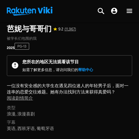
主页
>
系列节目
>
韩国
芭妮与哥哥们
9.2
(11,967)
被学长们包围的我
PG-13
2025
您所在的地区无法观看该节目
如需了解更多信息，请访问我们的
帮助中心
一位没有安全感的大学生在遇见四位迷人的年轻男子后，面对一
连串的恋爱交往难题。她有办法找到方法来获得真爱吗？
阅读剧情简介
类型
浪漫,
浪漫喜剧
字幕
英语, 西班牙语, 葡萄牙语