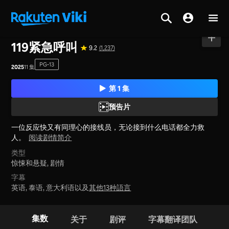
主页
>
系列节目
>
日本
119紧急呼叫
9.2
(1,237)
PG-13
2025
11 集
第 1 集
预告片
一位反应快又有同理心的接线员，无论接到什么电话都全力救
人。
阅读剧情简介
类型
惊悚和悬疑,
剧情
字幕
英语, 泰语, 意大利语以及
其他13种語言
集数
关于
剧评
字幕翻译团队